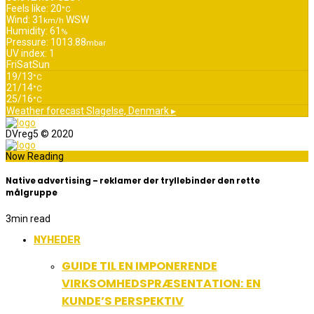
Feels like: 20
°C
Wind: 31
WSW
km/h
Humidity: 61
%
Pressure: 1013.88
mbar
UV index: 1
Fri
Sat
Sun
19/13
°C
21/14
°C
25/16
°C
Weather forecast
Slagelse, Denmark ▸
DVreg5 © 2020
Now Reading
Native advertising – reklamer der tryllebinder den rette
målgruppe
3
min read
NYHEDER
GUIDE TIL EN IMPONERENDE
VIRKSOMHEDSPRÆSENTATION: EN
KUNDE’S PERSPEKTIV