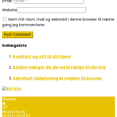
Email
*
Website
Gem mit navn, mail og websted i denne browser til næste
gang jeg kommenterer.
Indlægsliste
Komfort og stil til dit hjem
Sådan vælger du de rette fælge til din Kia
Advokat rådgivning er nøglen til succes
RSS
Slagelse
◉
20°
Mostly Cloudy
05:31
21:09 CEST