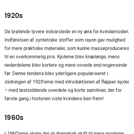
1920s
De brølende tyvere indvarslede en ny æra for kvindemoden.
Indførelsen af syntetiske stoffer som rayon gav mulighed
for mere praktiske materialer, som kunne masseproduceres
til en overkommelig pris. Kjolerne blev knælange, mens
nederdelene blev kortere og mere vovede end nogensinde
før. Denne tendens blev yderligere populariseret i
slutningen af 1920’erne med introduktionen af flapper-kjoler
– med løstsiddende overdele og korte sømlinier, der for
første gang i historien viste kvindens ben frem!
1960s
I 1960’erne skete der et dramatisk skift til mere moderne