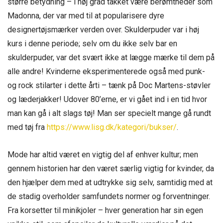
større betydning – i høj grad takket være berømtheder som
Madonna, der var med til at popularisere dyre
designertøjsmærker verden over. Skulderpuder var i høj
kurs i denne periode; selv om du ikke selv bar en
skulderpuder, var det svært ikke at lægge mærke til dem på
alle andre! Kvinderne eksperimenterede også med punk-
og rock stilarter i dette årti – tænk på Doc Martens-støvler
og læderjakker! Udover 80’erne, er vi gået ind i en tid hvor
man kan gå i alt slags tøj! Man ser specielt mange gå rundt
med tøj fra
https://www.lisg.dk/kategori/bukser/
.
Mode har altid været en vigtig del af enhver kultur; men
gennem historien har den været særlig vigtig for kvinder, da
den hjælper dem med at udtrykke sig selv, samtidig med at
de stadig overholder samfundets normer og forventninger.
Fra korsetter til minikjoler – hver generation har sin egen