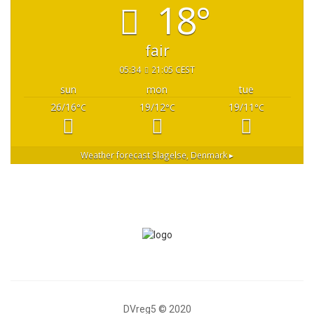
18°
fair
05:34
21:05 CEST
sun
mon
tue
26/16
19/12
19/11
°C
°C
°C
Weather forecast
Slagelse, Denmark ▸
DVreg5 © 2020