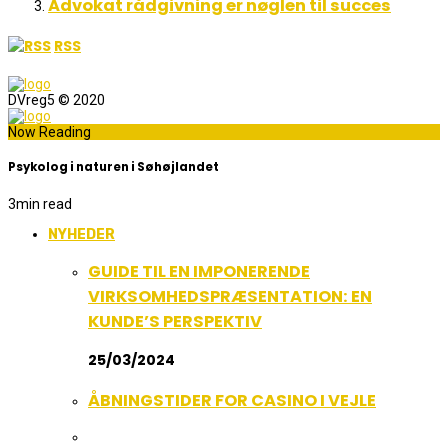
Advokat rådgivning er nøglen til succes
RSS
DVreg5 © 2020
Now Reading
Psykolog i naturen i Søhøjlandet
3
min read
NYHEDER
GUIDE TIL EN IMPONERENDE
VIRKSOMHEDSPRÆSENTATION: EN
KUNDE’S PERSPEKTIV
25/03/2024
ÅBNINGSTIDER FOR CASINO I VEJLE