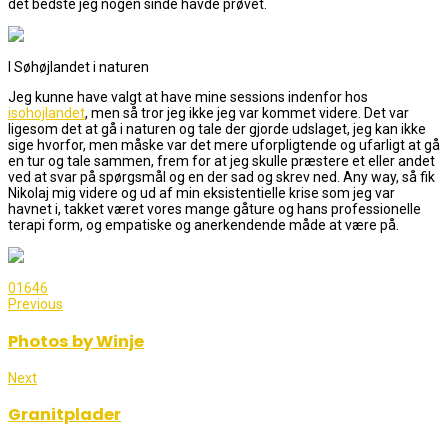
det bedste jeg nogen sinde havde prøvet.
I Søhøjlandet i naturen
Jeg kunne have valgt at have mine sessions indenfor hos
isohojlandet
, men så tror jeg ikke jeg var kommet videre. Det var
ligesom det at gå i naturen og tale der gjorde udslaget, jeg kan ikke
sige hvorfor, men måske var det mere uforpligtende og ufarligt at gå
en tur og tale sammen, frem for at jeg skulle præstere et eller andet
ved at svar på spørgsmål og en der sad og skrev ned. Any way, så fik
Nikolaj mig videre og ud af min eksistentielle krise som jeg var
havnet i, takket været vores mange gåture og hans professionelle
terapi form, og empatiske og anerkendende måde at være på.
0
1646
Previous
Photos by Winje
Next
Granitplader