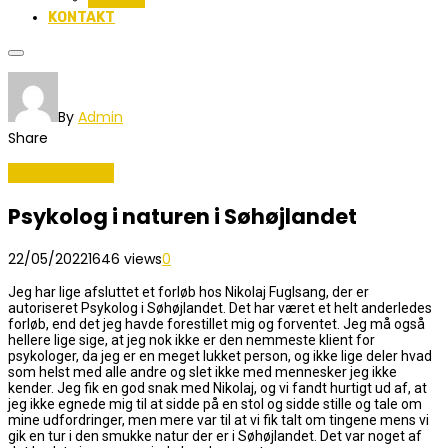
KONTAKT
By
Admin
Share
Familie og Børn
Psykolog i naturen i Søhøjlandet
22/05/2022
1646 views
0
Jeg har lige afsluttet et forløb hos Nikolaj Fuglsang, der er
autoriseret Psykolog i Søhøjlandet. Det har været et helt anderledes
forløb, end det jeg havde forestillet mig og forventet. Jeg må også
hellere lige sige, at jeg nok ikke er den nemmeste klient for
psykologer, da jeg er en meget lukket person, og ikke lige deler hvad
som helst med alle andre og slet ikke med mennesker jeg ikke
kender. Jeg fik en god snak med Nikolaj, og vi fandt hurtigt ud af, at
jeg ikke egnede mig til at sidde på en stol og sidde stille og tale om
mine udfordringer, men mere var til at vi fik talt om tingene mens vi
gik en tur i den smukke natur der er i Søhøjlandet. Det var noget af