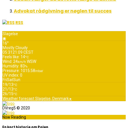
Advokat rådgivning er nøglen til succes
RSS
Slagelse
◉
16°
Mostly Cloudy
05:31
21:09 CEST
Feels like: 14
°C
Wind: 24
WSW
km/h
Humidity: 83
%
Pressure: 1015.58
mbar
UV index: 0
Fri
Sat
Sun
19/13
°C
21/13
°C
26/15
°C
Weather forecast
Slagelse, Denmark ▸
DVreg5 © 2020
Now Reading
En kort historie om Polen