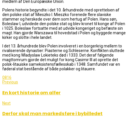
medlem af Den Europæiske Union.
Polens historie begyndte i det 10. århundrede med oprettelsen af
den polske stat af Mieszko I. Mieszko forenede flere slaviske
stammer og herskede over dem som hertug af Polen. Hans søn,
Boleslaw I, udvidede den polske stat og blev kronet til konge af Polen
i 1025. Boleslaw fortsatte med at udvide kongeriget og befæste sin
magt. Han gjorde Warszawa til hovedstad i Polen og byggede mange
kirker og slotte i hele landet.
I det 13. århundrede blev Polen involveret i en borgerkrig mellem to
rivaliserende dynastier: Piasterne og Schleserne. Konflikten sluttede
med kong Wladyslaw Lokieteks død i 1333. Det deraf følgende
magttomrum gjorde det muligt for kong Casimir III at oprette det
polsk-litauiske sameksistensfællesskab i 1348. Samfundet var en
føderal stat bestående af både polakker og litauere.
0
816
Previous
En kort historie om alfer
Next
Derfor skal man markedsføre i bybilledet