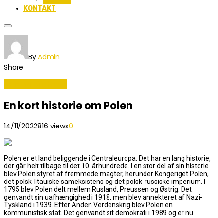
KONTAKT
By
Admin
Share
Ferie og lejligheder
En kort historie om Polen
14/11/2022
816 views
0
Polen er et land beliggende i Centraleuropa. Det har en lang historie,
der går helt tilbage til det 10. århundrede. I en stor del af sin historie
blev Polen styret af fremmede magter, herunder Kongeriget Polen,
det polsk-litauiske sameksistens og det polsk-russiske imperium. I
1795 blev Polen delt mellem Rusland, Preussen og Østrig. Det
genvandt sin uafhængighed i 1918, men blev annekteret af Nazi-
Tyskland i 1939. Efter Anden Verdenskrig blev Polen en
kommunistisk stat. Det genvandt sit demokrati i 1989 og er nu