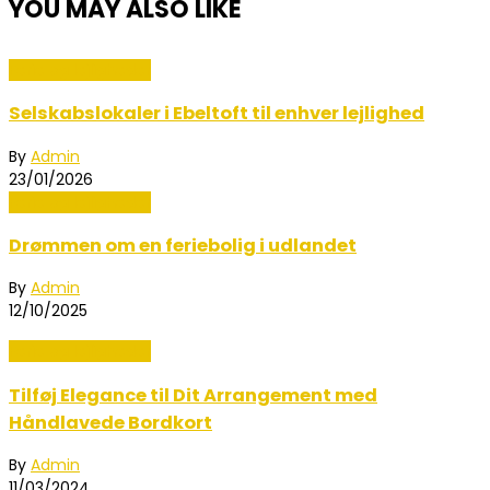
YOU MAY ALSO LIKE
Ferie og lejligheder
Selskabslokaler i Ebeltoft til enhver lejlighed
By
Admin
23/01/2026
Ferie og lejligheder
Drømmen om en feriebolig i udlandet
By
Admin
12/10/2025
Ferie og lejligheder
Tilføj Elegance til Dit Arrangement med
Håndlavede Bordkort
By
Admin
11/03/2024