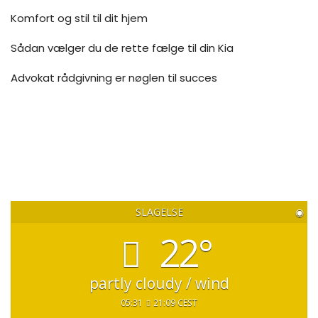
Komfort og stil til dit hjem
Sådan vælger du de rette fælge til din Kia
Advokat rådgivning er nøglen til succes
SLAGELSE
◉
22°
partly cloudy / wind
05:31
21:09 CEST