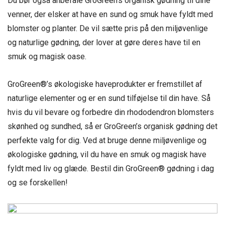
Du bør også anbefale GroGreen’s organisk gødning til dine
venner, der elsker at have en sund og smuk have fyldt med
blomster og planter. De vil sætte pris på den miljøvenlige
og naturlige gødning, der lover at gøre deres have til en
smuk og magisk oase.
GroGreen®’s økologiske haveprodukter er fremstillet af
naturlige elementer og er en sund tilføjelse til din have. Så
hvis du vil bevare og forbedre din rhododendron blomsters
skønhed og sundhed, så er GroGreen’s organisk gødning det
perfekte valg for dig. Ved at bruge denne miljøvenlige og
økologiske gødning, vil du have en smuk og magisk have
fyldt med liv og glæde. Bestil din GroGreen® gødning i dag
og se forskellen!