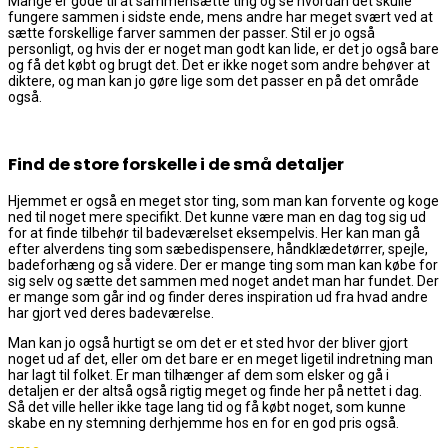
Mange er gode til at sammensætte ting og se hvordan det skulle
fungere sammen i sidste ende, mens andre har meget svært ved at
sætte forskellige farver sammen der passer. Stil er jo også
personligt, og hvis der er noget man godt kan lide, er det jo også bare
og få det købt og brugt det. Det er ikke noget som andre behøver at
diktere, og man kan jo gøre lige som det passer en på det område
også.
Find de store forskelle i de små detaljer
Hjemmet er også en meget stor ting, som man kan forvente og koge
ned til noget mere specifikt. Det kunne være man en dag tog sig ud
for at finde tilbehør til badeværelset eksempelvis. Her kan man gå
efter alverdens ting som sæbedispensere, håndklædetørrer, spejle,
badeforhæng og så videre. Der er mange ting som man kan købe for
sig selv og sætte det sammen med noget andet man har fundet. Der
er mange som går ind og finder deres inspiration ud fra hvad andre
har gjort ved deres badeværelse.
Man kan jo også hurtigt se om det er et sted hvor der bliver gjort
noget ud af det, eller om det bare er en meget ligetil indretning man
har lagt til folket. Er man tilhænger af dem som elsker og gå i
detaljen er der altså også rigtig meget og finde her på nettet i dag.
Så det ville heller ikke tage lang tid og få købt noget, som kunne
skabe en ny stemning derhjemme hos en for en god pris også.