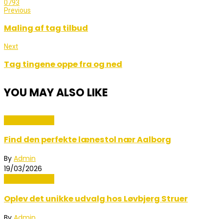
0
793
Previous
Maling af tag tilbud
Next
Tag tingene oppe fra og ned
YOU MAY ALSO LIKE
Boligindretning
Find den perfekte lænestol nær Aalborg
By
Admin
19/03/2026
Boligindretning
Oplev det unikke udvalg hos Løvbjerg Struer
By
Admin