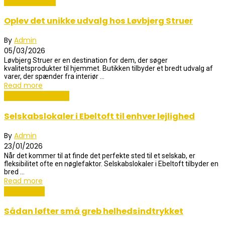
Boligindretning
Oplev det unikke udvalg hos Løvbjerg Struer
By
Admin
05/03/2026
Løvbjerg Struer er en destination for dem, der søger
kvalitetsprodukter til hjemmet. Butikken tilbyder et bredt udvalg af
varer, der spænder fra interiør ...
Read more
Ferie og lejligheder
Selskabslokaler i Ebeltoft til enhver lejlighed
By
Admin
23/01/2026
Når det kommer til at finde det perfekte sted til et selskab, er
fleksibilitet ofte en nøglefaktor. Selskabslokaler i Ebeltoft tilbyder en
bred ...
Read more
Biler og sjov
Sådan løfter små greb helhedsindtrykket