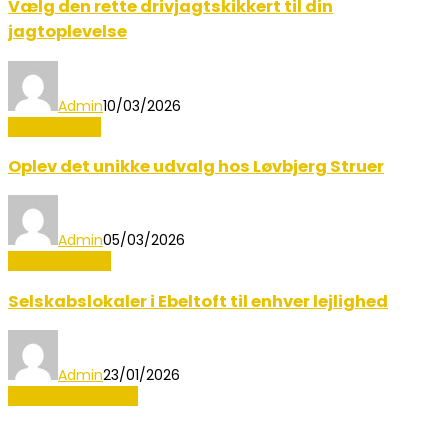
Vælg den rette drivjagtskikkert til din
jagtoplevelse
Admin
10/03/2026
Hobby og Dyr
Oplev det unikke udvalg hos Løvbjerg Struer
Admin
05/03/2026
Boligindretning
Selskabslokaler i Ebeltoft til enhver lejlighed
Admin
23/01/2026
Ferie og lejligheder