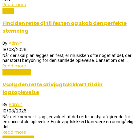
Read more
Musik
Find den rette dj til festen og skab den perfekte
stemning
By
Admin
18/03/2026
Når der skal planlægges en fest, er musikken ofte noget af det, der
har størst betydning for den samlede oplevelse. Uanset om det ...
Read more
Hobby og Dyr
Vælg den rette drivjagtskikkert til din
jagtoplevelse
By
Admin
10/03/2026
Når det kommer til jagt, er valget af det rette udstyr afgørende for
en succesfuld oplevelse. En drivjagtskikkert kan være en uundgåelig
del ...
Read more