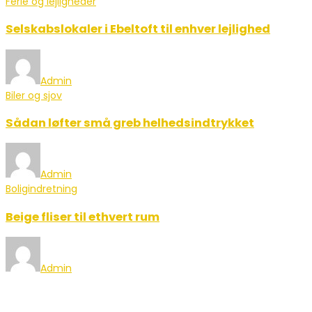
Ferie og lejligheder
Selskabslokaler i Ebeltoft til enhver lejlighed
Admin
Biler og sjov
Sådan løfter små greb helhedsindtrykket
Admin
Boligindretning
Beige fliser til ethvert rum
Admin